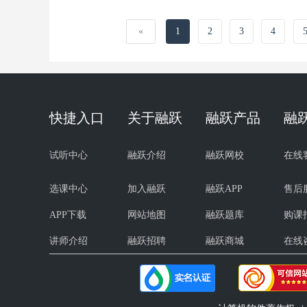
«
1
2
3
4
快捷入口
关于融跃
融跃产品
融
试听中心
融跃介绍
融跃网校
在线
选课中心
加入融跃
融跃APP
售后
APP下载
网站地图
融跃题库
购课
讲师介绍
融跃招聘
融跃商城
在线