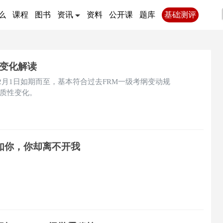
么
课程
图书
资讯
资料
公开课
题库
基础测评
纲变化解读
在12月1日如期而至，基本符合过去FRM一级考纲变动规
质性变化。
如你，你却离不开我