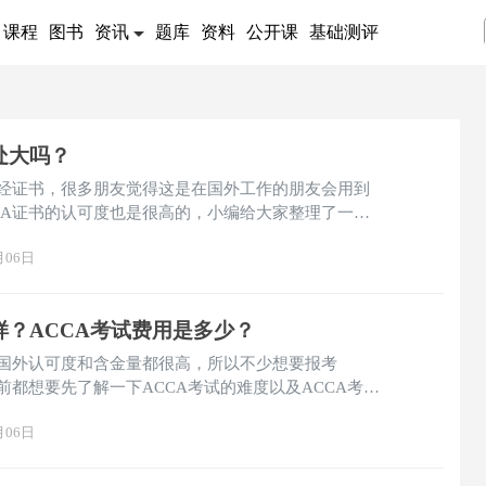
课程
图书
资讯
题库
资料
公开课
基础测评
处大吗？
财经证书，很多朋友觉得这是在国外工作的朋友会用到
CA证书的认可度也是很高的，小编给大家整理了一下
，希望可以帮助大家更全面的了解ACCA证书。
月06日
样？ACCA考试费用是多少？
是国外认可度和含金量都很高，所以不少想要报考
前都想要先了解一下ACCA考试的难度以及ACCA考试
很多想要报考ACCA考试的朋友想要了解的，那么下
月06日
一说。