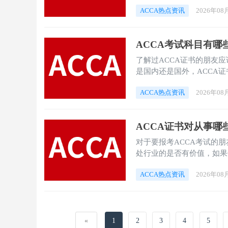
考平台+真题驱动，2.5–3年
ACCA热点资讯
2026年08
径。
ACCA考试科目有哪
了解过ACCA证书的朋友
是国内还是国外，ACCA
了解一下ACCA考试科目
ACCA热点资讯
2026年08
来和大家详细的介绍一下。
ACCA证书对从事哪
对于要报考ACCA考试的
处行业的是否有价值，如果
价值也不要紧，小编给大家
ACCA热点资讯
2026年08
家可以对照自己的情况来选
«
1
2
3
4
5