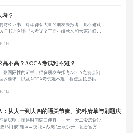
人考？
性的财经证书，每年都有大量的朋友去报考，那么这就
CA证书适合哪些人考呢？下面小编就来和大家详细的
月04日
求高不高？ACCA考试难不难？
的一张国际性的证书，很多朋友在报考ACCA之前会问
英语的要求，以及ACCA考试难不难，相信这也是很多
前想要了解的，那么下面小编就来和大家详细的说一
月04日
CA：从大一到大四的通关节奏、资料清单与刷题法
势不是聪明，而是时间窗口便宜——大一大二没房贷没
把13门按"知识→技能→战略"三段拆开，配合官方机