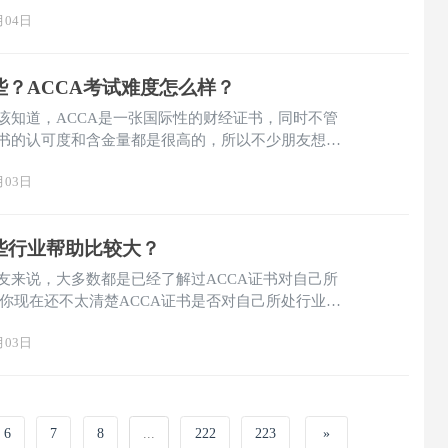
考完、大四秋招拿"ACCA Finalist"是完全可复制的路
月04日
些？ACCA考试难度怎么样？
应该知道，ACCA是一张国际性的财经证书，同时不管
证书的认可度和含金量都是很高的，所以不少朋友想要
有哪些，ACCA考试难度怎么样等等，那么下面小编就
月03日
些行业帮助比较大？
朋友来说，大多数都是已经了解过ACCA证书对自己所
你现在还不太清楚ACCA证书是否对自己所处行业的
总结了一下ACCA证书对哪些行业的帮助比较大，大
月03日
择考ACCA证书。
6
7
8
...
222
223
»