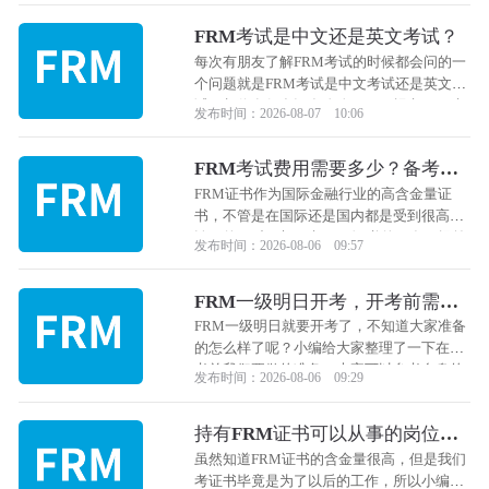
一下FRM证书的含金量。
FRM考试是中文还是英文考试？
每次有朋友了解FRM考试的时候都会问的一
个问题就是FRM考试是中文考试还是英文考
试，相信有很多还在犹豫要不要报考FRM考
发布时间：2026-08-07 10:06
试的朋友也会有这个想法，那么下面小编就
来和大家详细的说一说FRM考试的中文考试
FRM考试费用需要多少？备考
和英文考试。
FRM考试需要多长时间？
FRM证书作为国际金融行业的高含金量证
书，不管是在国际还是国内都是受到很高的
认可的，对于想要考FRM证书的朋友，提前
发布时间：2026-08-06 09:57
了解一下FRM考试费用和备考FRM考试需要
多长时间都是我们首要做的事情，小编给大
FRM一级明日开考，开考前需要
家把这些信息整理了一下， 下面跟着小编一
做哪些准备？
起来看看吧！
FRM一级明日就要开考了，不知道大家准备
的怎么样了呢？小编给大家整理了一下在开
考前我们要做的准备，大家可以参考自身的
发布时间：2026-08-06 09:29
情况来进行补充，下面跟着小编一起来看看
吧！
持有FRM证书可以从事的岗位有
哪些？
虽然知道FRM证书的含金量很高，但是我们
考证书毕竟是为了以后的工作，所以小编给