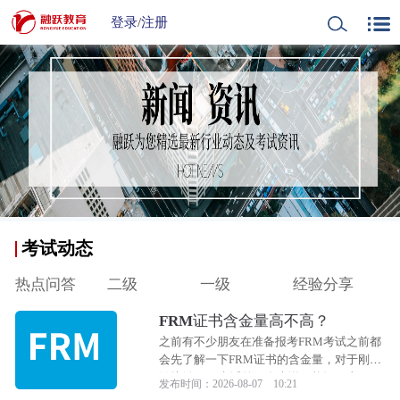
登录
/
注册
考试动态
热点问答
二级
一级
经验分享
FRM证书含金量高不高？
之前有不少朋友在准备报考FRM考试之前都
会先了解一下FRM证书的含金量，对于刚开
始接触FRM考试的朋友来说可能还不太了
发布时间：2026-08-07 10:21
解，那么下面小编就从不同方面来和大家说