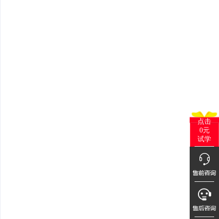
点击
0元
试学