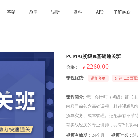
答疑
题库
试听
资料
APP
了解融跃
PCMA(初级)0基础通关班
2260.00
价格：
￥
课程优势:
紧扣考纲
知识点全面覆
课程简介:
管理会计师（初级）证书主要面向中基层会计从业者和大学在校生。0基础通关班课程
内容目前包含基础课程、精讲课程和
预算实务、成本管理。还配套有章节
有实战经历的专业讲师，共有3个版
视频有效期：
24个月
视频时长：
约