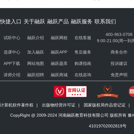
快捷入口
关于融跃
融跃产品
融跃服务
联系我们
400-963-0708
试听中心
融跃介绍
融跃网校
在线客服
9:00-21:00(周一到
选课中心
加入融跃
融跃APP
售后服务
商务合作
APP下载
网站地图
融跃题库
购课指南
投诉建议
讲师介绍
融跃招聘
融跃商城
在线咨询
免责声明
计算机软件著作权
|
出版物经营许可证
|
国家版权局作品登记证
|
CopyRight @ 2009-2024 河南融跃教育科技有限公司 版权所有
豫I
41019702002819号