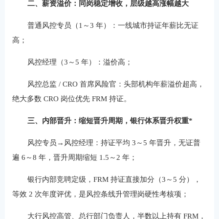
二、薪资溢价：同岗稳定增收，层级越高涨幅越大
普通风控专员（1～3 年）：一线城市持证年薪比无证
高；
风控经理（3～5 年）：溢价高；
风控总监 / CRO 首席风险官：头部机构年薪溢价超高，
绝大多数 CRO 岗位优先 FRM 持证。
三、内部晋升：缩短晋升周期，银行体系晋升权重*
风控专员→风控经理：持证平均 3～5 年晋升，无证普
遍 6～8 年，晋升周期缩短 1.5～2 年；
银行内部竞聘定级，FRM 持证直接加分（3～5 分），
等效 2 次年度评优，是风控条线升管理岗硬性考核项；
大行风控高管、总行部门负责人，半数以上持有 FRM，