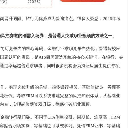
岗晋升遇阻、转行无优势成为普遍痛点。很多人疑惑：2026年考
融风控赛道的刚需入场券，是普通人突破职业瓶颈的方法之一
。
升简历竞争力的核心筹码。金融行业求职竞争白热化，普通院校应
国家认可的资质，是ATS简历筛选系统的核心关键词。在银行、券
通过率远超普通求职者，同时很多机构会为持证应届生提供专项
工作、实现岗位升级的关键。很多银行柜员、基础信贷员、券商客
花板低。考取FRM可以系统搭建完整的风控知识体系，从基础业
内卷，实现岗位薪资双升级，彻底打破职业瓶颈。
金融转行敲门砖。不同于CFA侧重投研、周期长、难度高，FRM
容贴合职场实操，零基础也可系统学习。凭借FRM证书，零基础