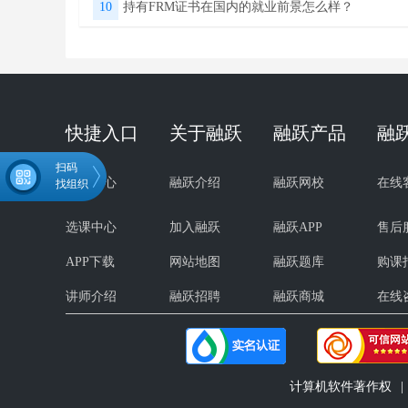
10
持有FRM证书在国内的就业前景怎么样？
快捷入口
关于融跃
融跃产品
融
扫码
试听中心
融跃介绍
融跃网校
在线
找组织
选课中心
加入融跃
融跃APP
售后
APP下载
网站地图
融跃题库
购课
微信扫码关注公众号
领取FRM学习资料
讲师介绍
融跃招聘
融跃商城
在线
计算机软件著作权
|