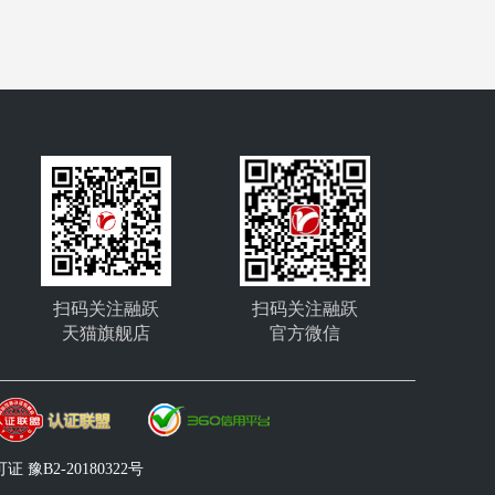
扫码关注融跃
扫码关注融跃
天猫旗舰店
官方微信
豫B2-20180322号