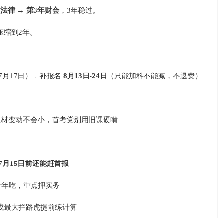
+法律 → 第3年财会
，3年稳过。
压缩到2年。
7月17日），补报名
8月13日-24日
（只能加科不能减，不退费）
一教材变动不会小，首考党别用旧课硬啃
7月15日前还能赶首报
并一年吃，重点押实务
当成最大拦路虎提前练计算