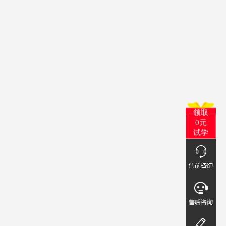
领取
0元
试学