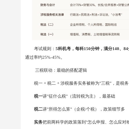
考试规则：
5科机考，每科150分钟，满分140、8
通过率约25%-45%。
三税联动：最稳的搭配逻辑
税一 + 税二 + 涉税服务实务被称为"三税"，是
税一
讲"征什么税"（流转税为主），最基础
税二
讲"所得怎么算"（企税/个税），政策细节多
实务
把前两科学的政策落到"怎么申报、怎么应对稽