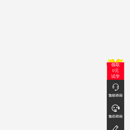
领取
0元
试学