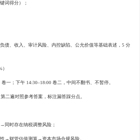
键词得分）；
负债、收入、审计风险、内控缺陷、公允价值等基础表述，5 分
%）
 卷一；下午 14:30–18:00 卷二，中间不翻书、不暂停。
答；第二遍对照参考答案，标注漏答踩分点。
→同时存在纳税调整风险；
性→财管估值测算→资本市场合规风险。