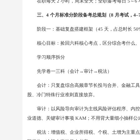
在职每天 2 小时，周末全天；全职备考每日 5～6
三、4 个月标准分阶段备考总规划（8 月考试，4–
阶段一：基础复盘搭建框架（45 天，占总时长 50
核心目标：捡回六科核心考点，区分综合考什么、
学习顺序拆分
先学卷一三科（会计→审计→税法）
会计：只复盘综合高频章节长投与合并、金融工具
股、冷门特殊行业准则直接放弃。
审计：以风险导向审计为主线风险评估程序、内控缺
业道德、关键审计事项 KAM；不用背大量细小抽样公
税法：增值税、企业所得税、个税、土增为主重点