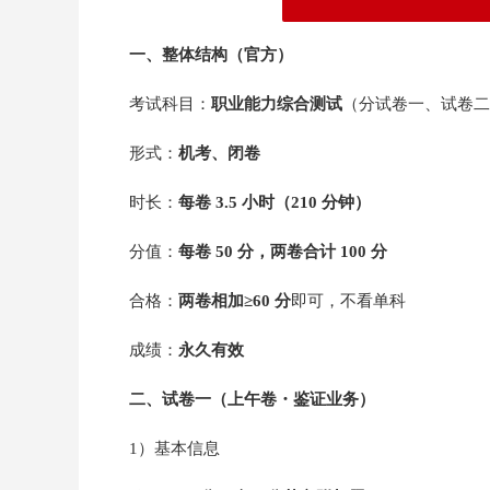
一、整体结构（官方）
考试科目：
职业能力综合测试
（分试卷一、试卷二
形式：
机考、闭卷
时长：
每卷 3.5 小时（210 分钟）
分值：
每卷 50 分，两卷合计 100 分
合格：
两卷相加≥60 分
即可，不看单科
成绩：
永久有效
二、试卷一（上午卷・鉴证业务）
1）基本信息