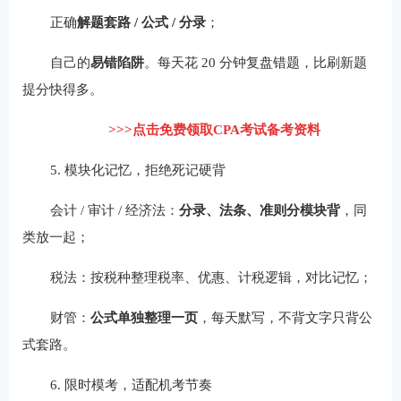
正确
解题套路 / 公式 / 分录
；
自己的
易错陷阱
。每天花 20 分钟复盘错题，比刷新题
提分快得多。
>>>点击免费领取CPA考试备考资料
5. 模块化记忆，拒绝死记硬背
会计 / 审计 / 经济法：
分录、法条、准则分模块背
，同
类放一起；
税法：按税种整理税率、优惠、计税逻辑，对比记忆；
财管：
公式单独整理一页
，每天默写，不背文字只背公
式套路。
6. 限时模考，适配机考节奏