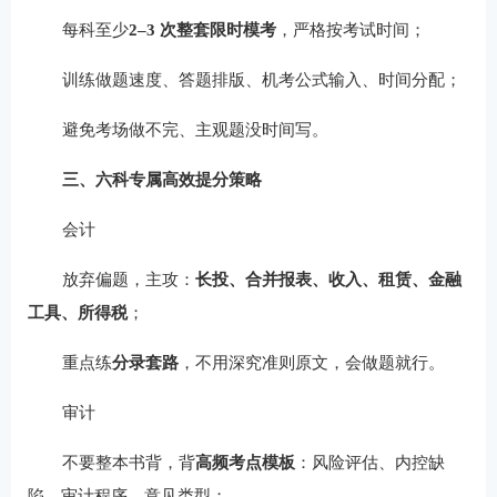
每科至少
2–3 次整套限时模考
，严格按考试时间；
训练做题速度、答题排版、机考公式输入、时间分配；
避免考场做不完、主观题没时间写。
三、六科专属高效提分策略
会计
放弃偏题，主攻：
长投、合并报表、收入、租赁、金融
工具、所得税
；
重点练
分录套路
，不用深究准则原文，会做题就行。
审计
不要整本书背，背
高频考点模板
：风险评估、内控缺
陷、审计程序、意见类型；