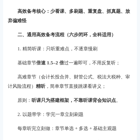
高效备考核心：少看课、多刷题、重复盘、抓真题、放
弃偏难怪
二、通用高效备考流程（六步闭环，全科适用）
1. 精简听课：只听重难点，不逐章慢刷
基础章节
倍速 1.5–2 倍
过一遍即可，不用反复听；
高难章节（会计长投合并、财管公式、税法大税种、审
计风险流程）
精听
，简单章节直接跳课看讲义；
原则：
听课只为搭建框架，不靠听课背会知识点
。
2. 以题带学：学完一章立刻刷题
每章听完立刻做：章节单选 + 多选 + 基础主观题