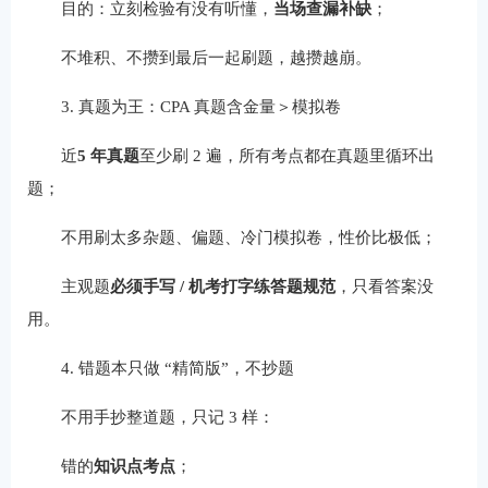
目的：立刻检验有没有听懂，
当场查漏补缺
；
不堆积、不攒到最后一起刷题，越攒越崩。
3. 真题为王：CPA 真题含金量＞模拟卷
近
5 年真题
至少刷 2 遍，所有考点都在真题里循环出
题；
不用刷太多杂题、偏题、冷门模拟卷，性价比极低；
主观题
必须手写 / 机考打字练答题规范
，只看答案没
用。
4. 错题本只做 “精简版”，不抄题
不用手抄整道题，只记 3 样：
错的
知识点考点
；