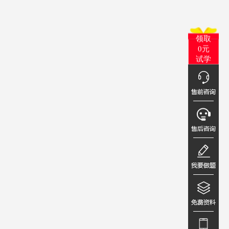
领取
0元
试学