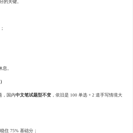
高分的关键。
）；
休息。
）
例题，国内
中文笔试题型不变
，依旧是 100 单选 + 2 道手写情境大
住 75% 基础分；