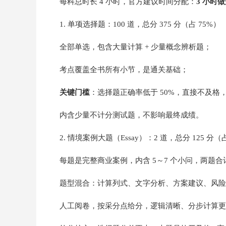
每科总时长 4 小时，官方建议时间分配：
3 小时
1. 单项选择题：100 道，总分 375 分（占 75%）
全部单选，包含大量计算 + 少量概念辨析题；
考点覆盖全书所有小节，是通关基础；
关键门槛
：选择题正确率低于 50%，直接不及格
内含少量不计分测试题，不影响最终成绩。
2. 情境案例大题（Essay）：2 道，总分 125 分（
每题是完整商业案例，内含 5～7 个小问，两题合计 
题型混合：计算列式、文字分析、方案建议、风险
人工阅卷，按采分点给分，逻辑清晰、分步计算更