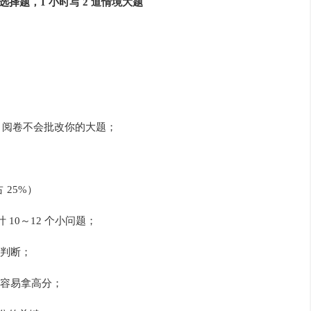
做选择题，1 小时写 2 道情境大题
，阅卷不会批改你的大题；
占 25%）
10～12 个小问题；
判断；
容易拿高分；