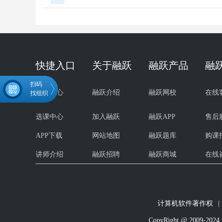
快捷入口
关于融跃
融跃产品
融
扫码
试听中心
融跃介绍
融跃网校
在线
找组织
选课中心
加入融跃
融跃APP
售后
APP下载
网站地图
融跃题库
购课
微信扫码关注公众号
领取CMA学习资料
讲师介绍
融跃招聘
融跃商城
在线
计算机软件著作权
|
CopyRight @ 200