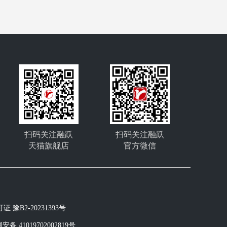
扫码关注融跃
扫码关注融跃
天猫旗舰店
官方微信
豫B2-20231393号
备 41019702002819号