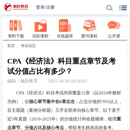
登录
/
注册
资料下载
试听课程
在线题库
图书课程
公开课
首页
考试动态
CPA《经济法》科目重点章节及考
试分值占比有多少？
编辑：融跃教育
2025-10-28 10:56:03
CPA《经济法》科目考试内容覆盖12章（以2024年教材
为例），但
核心章节集中在6章左右
，占总分值的70%以上，
且主观题（案例分析题）几乎全部来自核心章节。以下基于
近5年真题（2019-2023年）的分值统计和命题规律，梳理
重
点章节、分值占比及核心考点
，帮助考生精准高效备考。