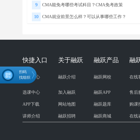
9
CMA能免考哪些考试科目？CMA免考政策
10
CMA就业前景怎么样？可以从事哪些工作？
快捷入口
关于融跃
融跃产品
融
扫码
试听中心
融跃介绍
融跃网校
在线
找组织
选课中心
加入融跃
融跃APP
售后
APP下载
网站地图
融跃题库
购课
微信扫码关注公众号
领取CMA学习资料
讲师介绍
融跃招聘
融跃商城
在线