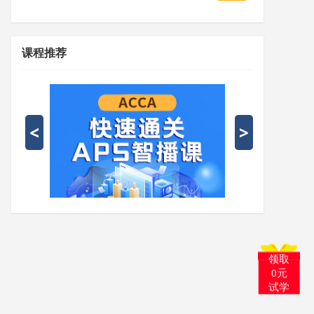
课程推荐
领取
0元
试学