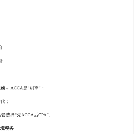
府
所
并购
→ ACCA是“刚需”；
替代；
选择“先ACCA后CPA”。
跨境税务