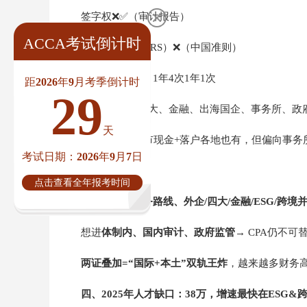
签字权❌✅（审计报告）
ACCA考试倒计时
国际准则✅（IFRS）❌（中国准则）
考试窗口季考，1年4次1年1次
距2026年9月考季倒计时
29
*适用外企、四大、金融、出海国企、事务所、政
天
政策补贴23省市现金+落户各地也有，但偏向事务
考试日期：2026年9月7日
结论
：
点击查看全年报考时间
想走
国际化财务路线、外企/四大/金融/ESG/跨境
想进
体制内、国内审计、政府监管
→ CPA仍不可
两证叠加=“国际+本土”双轨王炸
，越来越多财务高管
四、2025年人才缺口：38万，增速最快在ESG&