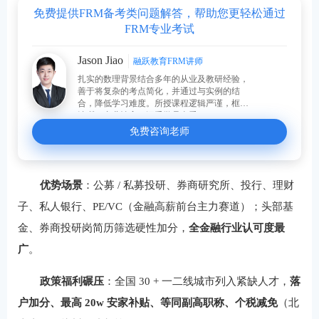
免费提供FRM备考类问题解答，帮助您更轻松通过
FRM专业考试
Jason Jiao
融跃教育FRM讲师
扎实的数理背景结合多年的从业及教研经验，
善于将复杂的考点简化，并通过与实例的结
合，降低学习难度。所授课程逻辑严谨，框架
清晰，专业性高，深受学员喜爱。
免费咨询老师
优势场景
：公募 / 私募投研、券商研究所、投行、理财
子、私人银行、PE/VC（金融高薪前台主力赛道）；头部基
金、券商投研岗简历筛选硬性加分，
全金融行业认可度最
广
。
政策福利碾压
：全国 30 + 一二线城市列入紧缺人才，
落
户加分、最高 20w 安家补贴、等同副高职称、个税减免
（北