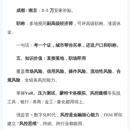
成都 / 南京
：
3–5 万
安家补贴。
职称
：多地视同
副高级经济师
，可评高级职称、涨退休
金。
一句话：
考一个证，城市帮你买单，还送户口和职称。
五、知识价值：直接落地，职场即用
覆盖
市场风险、信用风险、操作风险、流动性风险、合
规风险
，全链条风控能力。
掌握
VaR、压力测试、蒙特卡洛模拟、风控建模
等实战
工具，银行 / 券商 / 金工 / 量化都用得上。
强监管 + 数字化时代，
风控是金融核心能力
，FRM 帮你
建立 “
风控思维
”，跨岗、跨行业都能用。