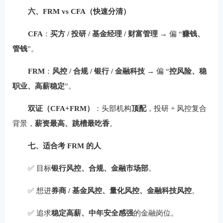
六、FRM vs CFA（快速分清）
CFA
：
买方 / 投研 / 基金经理 / 财富管理
→ 偏 “
赚钱、
管钱
”。
FRM
：
风控 / 合规 / 银行 / 金融科技
→ 偏 “
控风险、稳
职业、高薪稳定
”。
双证（CFA+FRM）
：头部机构
顶配
，投研 + 风控复合
背景，
薪资最高、跳槽最吃香
。
七、适合考 FRM 的人
✅ 目标
银行风控、合规、金融市场部
。
✅ 想进
券商 / 基金风控、量化风控、金融科技风控
。
✅ 追求
稳定高薪、中年安全感强
的金融岗位。