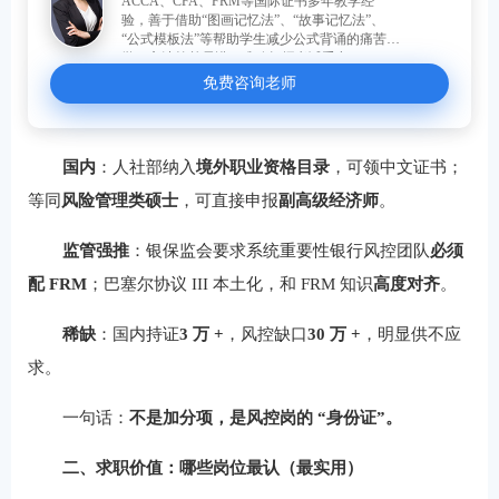
ACCA、CFA、FRM等国际证书多年教学经
验，善于借助“图画记忆法”、“故事记忆法”、
“公式模板法”等帮助学生减少公式背诵的痛苦。
学习方法简单易懂，准确把握考试重点。
免费咨询老师
国内
：人社部纳入
境外职业资格目录
，可领中文证书；
等同
风险管理类硕士
，可直接申报
副高级经济师
。
监管强推
：银保监会要求系统重要性银行风控团队
必须
配 FRM
；巴塞尔协议 III 本土化，和 FRM 知识
高度对齐
。
稀缺
：国内持证
3 万 +
，风控缺口
30 万 +
，明显供不应
求。
一句话：
不是加分项，是风控岗的 “身份证”。
二、求职价值：哪些岗位最认（最实用）