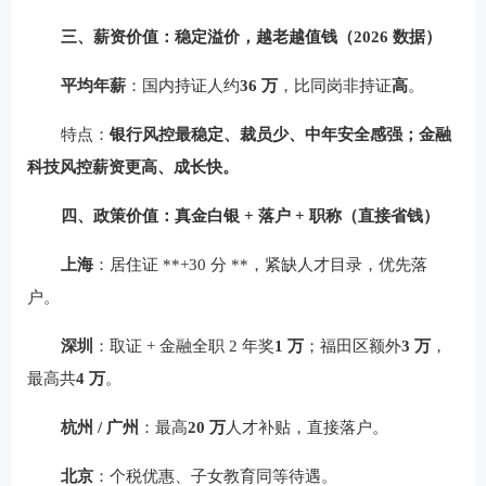
三、薪资价值：稳定溢价，越老越值钱（2026 数据）
平均年薪
：国内持证人约
36 万
，比同岗非持证
高
。
特点：
银行风控最稳定、裁员少、中年安全感强；金融
科技风控薪资更高、成长快。
四、政策价值：真金白银 + 落户 + 职称（直接省钱）
上海
：居住证 **+30 分 **，紧缺人才目录，优先落
户。
深圳
：取证 + 金融全职 2 年奖
1 万
；福田区额外
3 万
，
最高共
4 万
。
杭州 / 广州
：最高
20 万
人才补贴，直接落户。
北京
：个税优惠、子女教育同等待遇。