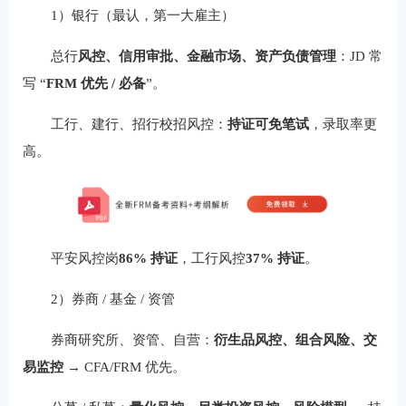
1）银行（最认，第一大雇主）
总行
风控、信用审批、金融市场、资产负债管理
：JD 常
写 “
FRM 优先 / 必备
”。
工行、建行、招行校招风控：
持证可免笔试
，录取率更
高。
平安风控岗
86% 持证
，工行风控
37% 持证
。
2）券商 / 基金 / 资管
券商研究所、资管、自营：
衍生品风控、组合风险、交
易监控
→ CFA/FRM 优先。