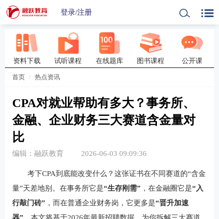
登录
/
注册
资料下载
试听课程
在线题库
图书课程
公开课
首页
热点资讯
CPA对就业帮助有多大？事务所、
金融、企业财务三大赛道含金量对
比
编辑：融跃教育
2026-06-03 09:09:36
考下CPA到底能改变什么？这张证书在不同赛道的“含金
量”天差地别。在事务所它是
“生存刚需”
，在金融圈它是
“入
行敲门砖”
，而在普通企业财务岗，它更多是
“晋升加速
器”
。本文将基于2026年最新招聘数据，为你拆解三大赛道