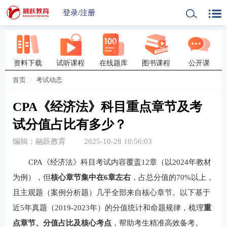
登录
/
注册
资料下载
试听课程
在线题库
图书课程
公开课
首页
考试动态
CPA《经济法》科目重点章节及考
试分值占比有多少？
编辑：融跃教育
2025-10-28 10:56:03
CPA《经济法》科目考试内容覆盖12章（以2024年教材
为例），但
核心章节集中在6章左右
，占总分值的70%以上，
且主观题（案例分析题）几乎全部来自核心章节。以下基于
近5年真题（2019-2023年）的分值统计和命题规律，梳理
重
点章节、分值占比及核心考点
，帮助考生精准高效备考。