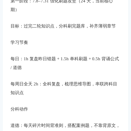
第一阶段：7.8–7.31 强化刷题攻坚（24 天，当前核心
期）
目标：过完二轮知识点，分科刷完题库，补齐薄弱章节
学习节奏
每日：1h 复盘昨日错题 + 1.5h 单科刷题 + 0.5h 背诵公式
/ 道德
每周日全天 2h：全科复盘，梳理思维导图，串联跨科目
知识点
分科动作
道德：每天碎片时间背准则，搭配案例题，不靠背原文，