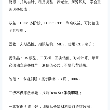
财报：并购会计、租赁调整、养老金、舞弊识别，学会重
编调整报表；
权益：DDM 多阶段、FCFF/FCFE、剩余收益、可比估值
全套模型；
固收：久期凸性、期限结构、MBS、信用 CDS 定价；
衍生品：BS 模型、二叉树、互换估值、对冲计算。每章
必须独立完整推导一遍估值公式，不要只背结果。
阶段 2：专项刷题 + 案例训练（3 周，100h）
二级不做零散单选，只刷
Item Set 案例套题
；
一套案例 6 道小题，训练从长篇材料提取关键数据；