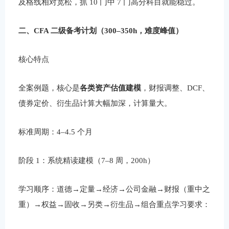
及格线相对宽松，抓 10 门中 7 门高分科目就能稳过。
二、CFA 二级备考计划（300–350h，难度峰值）
核心特点
全案例题，核心是
各类资产估值建模
，财报调整、DCF、
债券定价、衍生品计算大幅加深，计算量大。
标准周期：4–4.5 个月
阶段 1：系统精读建模（7–8 周，200h）
学习顺序：道德→定量→经济→公司金融→财报（重中之
重）→权益→固收→另类→衍生品→组合重点学习要求：