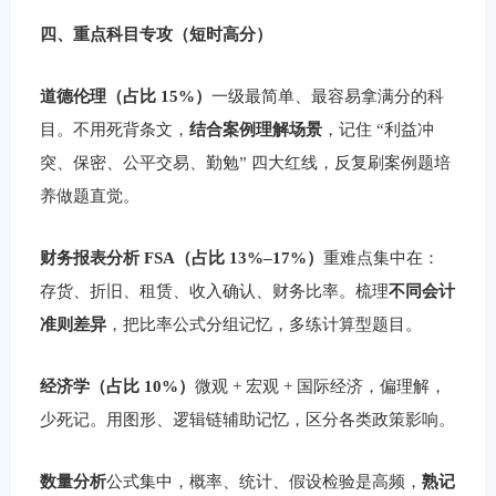
四、重点科目专攻（短时高分）
道德伦理（占比 15%）
一级最简单、最容易拿满分的科
目。不用死背条文，
结合案例理解场景
，记住 “利益冲
突、保密、公平交易、勤勉” 四大红线，反复刷案例题培
养做题直觉。
财务报表分析 FSA（占比 13%–17%）
重难点集中在：
存货、折旧、租赁、收入确认、财务比率。梳理
不同会计
准则差异
，把比率公式分组记忆，多练计算型题目。
经济学（占比 10%）
微观 + 宏观 + 国际经济，偏理解，
少死记。用图形、逻辑链辅助记忆，区分各类政策影响。
数量分析
公式集中，概率、统计、假设检验是高频，
熟记