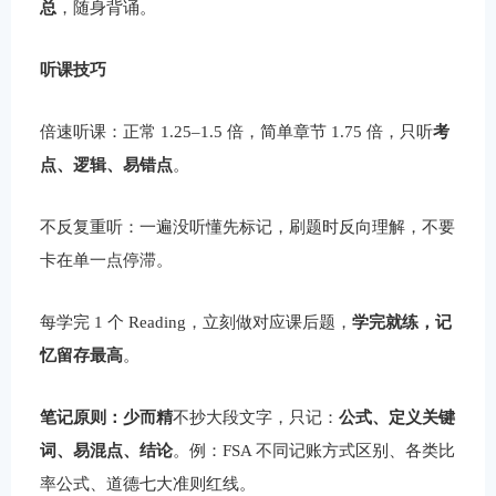
总
，随身背诵。
听课技巧
倍速听课：正常 1.25–1.5 倍，简单章节 1.75 倍，只听
考
点、逻辑、易错点
。
不反复重听：一遍没听懂先标记，刷题时反向理解，不要
卡在单一点停滞。
每学完 1 个 Reading，立刻做对应课后题，
学完就练，记
忆留存最高
。
笔记原则：少而精
不抄大段文字，只记：
公式、定义关键
词、易混点、结论
。例：FSA 不同记账方式区别、各类比
率公式、道德七大准则红线。