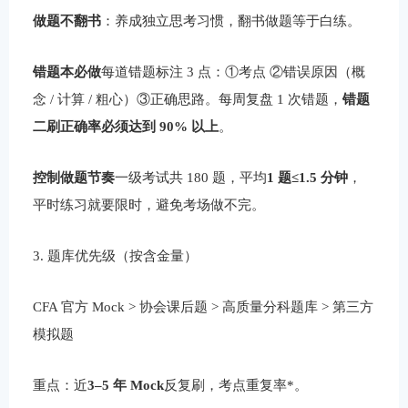
做题不翻书
：养成独立思考习惯，翻书做题等于白练。
错题本必做
每道错题标注 3 点：①考点 ②错误原因（概
念 / 计算 / 粗心）③正确思路。每周复盘 1 次错题，
错题
二刷正确率必须达到 90% 以上
。
控制做题节奏
一级考试共 180 题，平均
1 题≤1.5 分钟
，
平时练习就要限时，避免考场做不完。
3. 题库优先级（按含金量）
CFA 官方 Mock > 协会课后题 > 高质量分科题库 > 第三方
模拟题
重点：近
3–5 年 Mock
反复刷，考点重复率*。