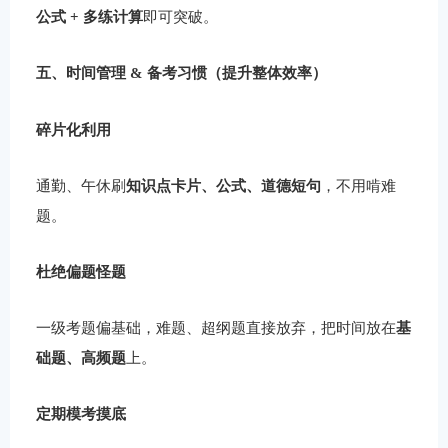
公式 + 多练计算
即可突破。
五、时间管理 & 备考习惯（提升整体效率）
碎片化利用
通勤、午休刷
知识点卡片、公式、道德短句
，不用啃难
题。
杜绝偏题怪题
一级考题偏基础，难题、超纲题直接放弃，把时间放在
基
础题、高频题
上。
定期模考摸底