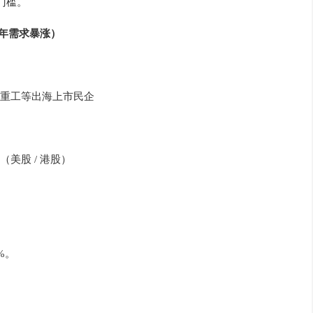
形门槛。
近年需求暴涨）
重工等出海上市民企
美股 / 港股）
%。