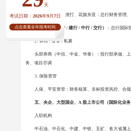
1. 银行
天
外资行
：汇丰、渣打、花旗东亚：总行财务管理、
考试日期：2026年9月7日
点击查看全年报考时间
中资大行（工行 / 建行 / 中行 / 交行）
：总行国际
2. 券商 / 资管 / 私募
头部券商（中信、中金、华泰）：投行部承做、上市
务、项目尽调
3. 保险资管
人保、平安资管：财务核算、非标投资风控、合规
五、央企、大型国企、A 股上市公司（国际化业
入职机构
中石油、中石化、中建、中铁、五矿、各大省属上