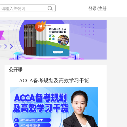
登录/注册
公开课
ACCA备考规划及高效学习干货
ACCCA MA考前私教答疑
ACCA PM 考前私教答疑
融跃ACCA学前私教规划直播专场
ACCA MA 考前私教答疑