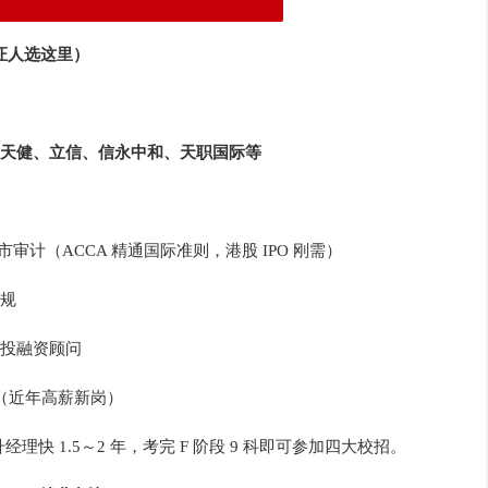
持证人选这里）
天健、立信、信永中和、天职国际等
审计（ACCA 精通国际准则，港股 IPO 刚需）
规
投融资顾问
算（近年高薪新岗）
经理快 1.5～2 年，考完 F 阶段 9 科即可参加四大校招。