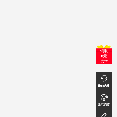
领取
0元
试学